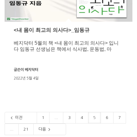
<내 몸이 최고의 의사다>_임동규
베지닥터 5월의 책 <내 몸이 최고의 의사다> 입니
다 임동규 선생님은 책에서 식사법, 운동법, 마
글쓴이
베지닥터
2022년 5월 4일
이전
1
...
3
4
5
6
7
...
21
다음