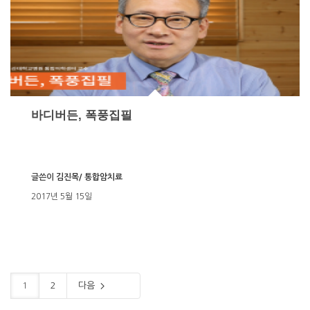
바디버든, 폭풍집필
글쓴이
김진목/ 통합암치료
2017년 5월 15일
1
2
다음