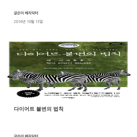
글쓴이
베지닥터
2016년 10월 13일
다이어트 불변의 법칙
글쓴이
베지닥터