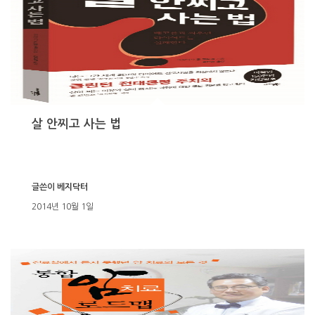
살 안찌고 사는 법
글쓴이
베지닥터
2014년 10월 1일