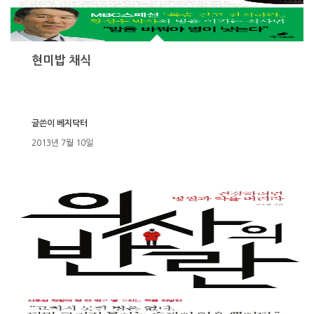
현미밥 채식
글쓴이
베지닥터
2013년 7월 10일